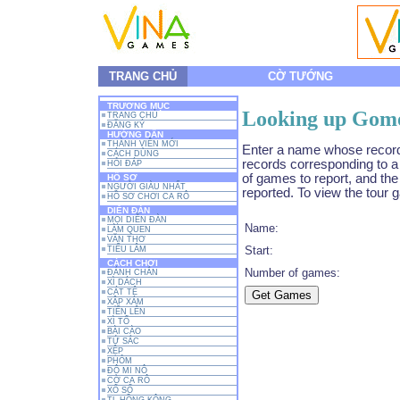
TRANG CHỦ
CỜ TƯỚNG
TRƯƠNG MỤC
Looking up Gom
TRANG CHỦ
ĐĂNG KÝ
HƯỚNG DẨN
THÀNH VIÊN MỚI
Enter a name whose record 
CÁCH DÙNG
records corresponding to a
HỎI ĐÁP
of games to report, and the
HỒ SƠ
NGƯỜI GIÀU NHẤT
reported. To view the tour 
HỒ SƠ CHƠI CA RÔ
DIỄN ĐÀN
MỌI DIỄN ĐÀN
Name:
LÀM QUEN
VĂN THƠ
Start:
TIẾU LÂM
CÁCH CHƠI
Number of games:
ĐÁNH CHẮN
XÌ DÁCH
CÁT TÊ
XẬP XÁM
TIẾN LÊN
XÌ TỐ
BÀI CÀO
TỨ SẮC
XỆP
PHỎM
ĐÔ MI NÔ
CỜ CA RÔ
XỔ SỐ