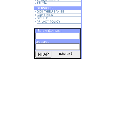
TL HỒNG KÔNG
TÀI TỈA
SERVICES
GIỚI THIỆU BẠN BÈ
GÓP Ý KIẾN
ĐIỀU LỆ
PRIVACY POLICY
ĐĂNG NHẬP EMAIL
MÃ EMAIL
ĐĂNG KÝ!