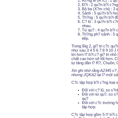
Ri?ng lẻ (R?c) : 1 qu
Đ?i : 2 qu?n b?i c?ng 
Bộ ba (X?m chi) : 3 q
Sảnh : 5 qu?n b?i hợp
Th?ng : 5 qu?n b?i đ
C? lũ : 3 qu?n b?i c?ng
nhau.
Tứ qu? : 4 qu?n b?i c?
Th?ng ph? sảnh : 5 q
tiếp.
Trong Big 2, gi? trị c?c qu
như sau 3 4 5 6 7 8 9 10 J 
lợi hơn l? b?i c? gi? trị nhỏ
chất cao hơn sẽ tốt hơn. C
tự tăng dần l? R?, Chuồn, 
Xin ghi nhớ rằng A2345 v? 
nhưng JQKA2 lại l? một sản
C?c tập hợp b?i c?ng loại 
Đối với c? lũ, so s?nh
Đối với tứ qu?, so s?n
qu?
Đối với c?c trường hợ
tập hợp.
C?c tập hợp gồm 5 l? b?i c