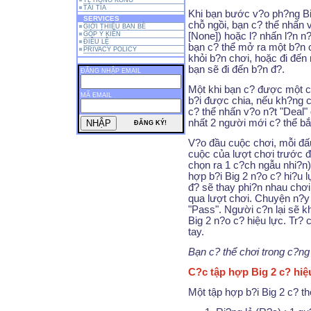
TL HỒNG KÔNG
TÀI TỈA
Khi bạn bước v?o ph?ng Bi
SERVICES
chỗ ngồi, bạn c? thể nhấn v
GIỚI THIỆU BẠN BÈ
GÓP Ý KIẾN
[None]) hoặc l? nhấn l?n n?
ĐIỀU LỆ
bạn c? thể mở ra một b?n 
PRIVACY POLICY
khỏi b?n chơi, hoặc đi đến
bạn sẽ đi đến b?n đ?.
ĐĂNG NHẬP EMAIL
Một khi bạn c? được một ch
MÃ EMAIL
b?i được chia, nếu kh?ng c
c? thể nhấn v?o n?t "Deal" 
nhất 2 người mới c? thể bắ
ĐĂNG KÝ!
V?o đầu cuộc chơi, mỗi đấu
cuộc của lượt chơi trước đ
chọn ra 1 c?ch ngẫu nhi?n)
hợp b?i Big 2 n?o c? hi?u 
đ? sẽ thay phi?n nhau chơi
qua lượt chơi. Chuyện n?y 
"Pass". Người c?n lại sẽ k
Big 2 n?o c? hiệu lực. Tr? c
tay.
Bạn c? thể chơi trong c?ng
C?c tập hợp Big 2 c? hiệu
Một tập hợp b?i Big 2 c? th